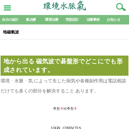
自分の紹介
氣治療
環境治療
明堂設計
治療事例
お知らせ
地磁氣波
본문
地から出る 磁気波で碁盤形でどこにでも形
成されています。
環境ㆍ水脈ㆍ気 によって生じた病気や各種副作用は電話相談
だけでも多くの部分を解決すること あります。
추천
0
비추천
0
LOGIN
CONTACT US