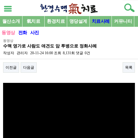
월산소개
氣치료
환경치료
명당설계
치료사례
커뮤니티
동영상
전화
사진
동영상
수맥 영가로 사람도 애견도 암 투병으로 정화사례
작성자
관리자
20-11-24 16:00
조회
8,131회
댓글
0건
이전글
다음글
목록
본문