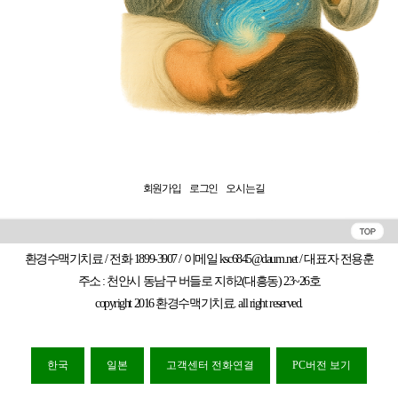
회원가입
로그인
오시는길
환경수맥기치료 / 전화 1899-3907 / 이메일 ksc6845@daum.net / 대표자 전용훈
주소 : 천안시 동남구 버들로 지하2(대흥동) 23~26호
copyright 2016 환경수맥기치료. all right reserved.
한국
일본
고객센터 전화연결
PC버전 보기