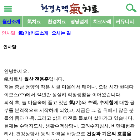
월산소개
氣치료
환경치료
명당설계
치료사례
커뮤니티
인사말
氣(기)카드소개
오시는 길
인사말
본문
안녕하세요.
氣치료사
월산 전용훈
입니다.
저는 충남 청양의 작은 시골 마을에서 태어나, 오랜 시간 현대다
이모스(주)에서 34년간 성실히 직장생활을 이어왔습니다.
퇴직 후, 늘 마음속에 품고 있던
氣(기)
와
수맥
,
수지침
에 대한 공
부를 본격적으로 시작하게 되었고, 지금은 그 길 위에서 많은 분
들의 몸과 마음, 그리고 삶의 터전을 돌보며 살아가고 있습니다.
현재는 수맥지도사, 생활수맥상담사, 교려수지침사, 비만체형관
리사, 건강상담사 등의 자격을 바탕으로
건강과 기운의 흐름을