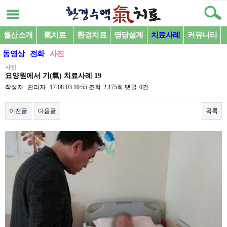
월산소개
氣치료
환경치료
명당설계
치료사례
커뮤니티
동영상
전화
사진
사진
요양원에서 기(氣) 치료사례 19
작성자
관리자
17-08-03 10:55
조회
2,175회
댓글
0건
이전글
다음글
목록
본문