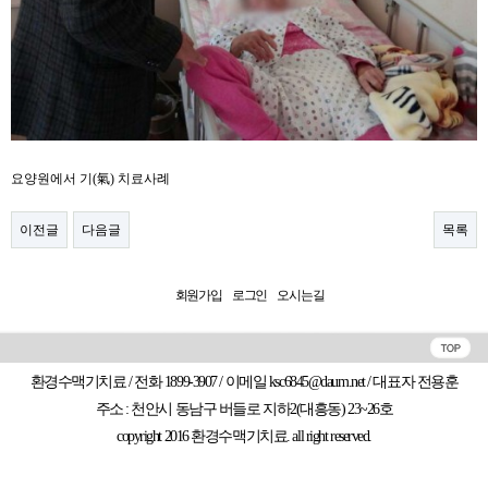
요양원에서 기(氣) 치료사례​
이전글
다음글
목록
회원가입
로그인
오시는길
환경수맥기치료 / 전화 1899-3907 / 이메일 ksc6845@daum.net / 대표자 전용훈
주소 : 천안시 동남구 버들로 지하2(대흥동) 23~26호
copyright 2016 환경수맥기치료. all right reserved.