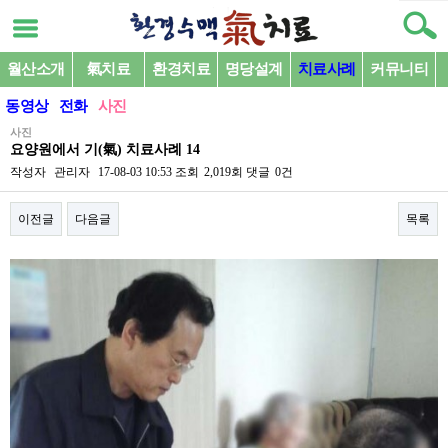
월산소개
氣치료
환경치료
명당설계
치료사례
커뮤니티
동영상
전화
사진
사진
요양원에서 기(氣) 치료사례 14
작성자
관리자
17-08-03 10:53
조회
2,019회
댓글
0건
이전글
다음글
목록
본문