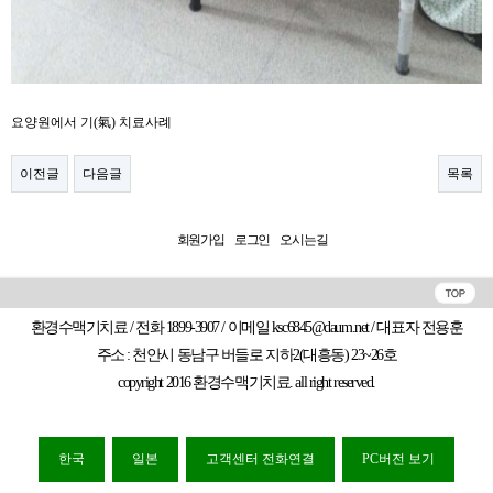
요양원에서 기(氣) 치료사례​
이전글
다음글
목록
회원가입
로그인
오시는길
환경수맥기치료 / 전화 1899-3907 / 이메일 ksc6845@daum.net / 대표자 전용훈
주소 : 천안시 동남구 버들로 지하2(대흥동) 23~26호
copyright 2016 환경수맥기치료. all right reserved.
한국
일본
고객센터 전화연결
PC버전 보기