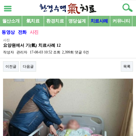
월산소개
氣치료
환경치료
명당설계
치료사례
커뮤니티
동영상
전화
사진
사진
요양원에서 기(氣) 치료사례 12
작성자
관리자
17-08-03 10:52
조회
2,399회
댓글
0건
이전글
다음글
목록
본문