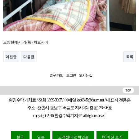
요양원에서 기(氣) 치료사례​
이전글
다음글
목록
회원가입
로그인
오시는길
환경수맥기치료 / 전화 1899-3907 / 이메일 ksc6845@daum.net / 대표자 전용훈
주소 : 천안시 동남구 버들로 지하2(대흥동) 23~26호
copyright 2016 환경수맥기치료. all right reserved.
한국
일본
고객센터 전화연결
PC버전 보기