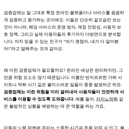
검증업체는 말 그대로 특정 온라인 플랫폼이나 서비스를 꼼꼼하
게 검증하고 평가하는 곳이에요. 이들은 단순히 겉모습만 보는
것이 아니라, 해당 서비스의 운영 방식, 재정 안정성, 사용자 보
호 정책, 그리고 실제 이용자들의 후기까지 다방면으로 분석합
니다. 마치 믿을 수 있는 친구가 "여기 괜찮아, 내가 다 알아봤
어!"라고 말해주는 것과 같아요.
왜 이런 검증업체가 필요할까요? 온라인 세상은 편리하지만, 그
만큼 위험 요소도 많기 때문입니다. 이름만 번지르르한 가짜 사
이트나 먹튀 사기 같은 불미스러운 일들이 종종 발생하곤 하죠.
검증업체는 이런 위험을 미리 걸러내어 사용자들이 안전하게 서
비스를 이용할 수 있도록 도와줍니다.
예를 들어,
카지노먹튀
같
은 불법적인 상황을 예방하는 데 큰 역할을 하는 거죠.
이들의 노력 덕분에 우리는 소중한 시간과 돈을 아낄 수 있고, 불