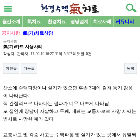
월산소개
氣치료
환경치료
명당설계
치료사례
커뮤니티
공지사항
氣(기)치료상담
공지사항
氣(기)카드 사용사례
작성자
관리자
17-09-19 16:27
조회
5,297회
댓글
0건
이전글
다음글
목록
본문
산소에 수맥파장이나 살기가 있으면 후손 3대에 걸쳐 동기 감응
이 나타난다.
직 간접적으로 나타나는 결과가 너무 나쁘게 나타남
모 집안에 장남이 자살하고 두째, 네째는 교통사로로 사망 세째는
병사로 사망한 예가 있다
교통사고 및 각종 사고는 수맥파장 및 살기가 있는 곳에서 유발되