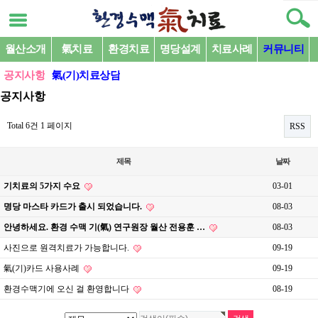
월산소개
氣치료
환경치료
명당설계
치료사례
커뮤니티
공지사항
氣(기)치료상담
공지사항
Total 6건
1 페이지
RSS
제목
날짜
기치료의 5가지 수요
03-01
명당 마스타 카드가 출시 되었습니다.
08-03
안녕하세요. 환경 수맥 기(氣) 연구원장 월산 전용훈 …
08-03
사진으로 원격치료가 가능합니다.
09-19
氣(기)카드 사용사례
09-19
환경수맥기에 오신 걸 환영합니다
08-19