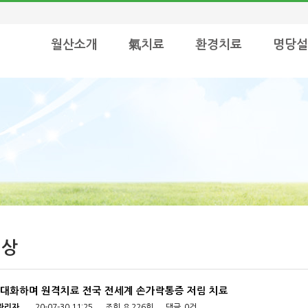
월산소개
氣치료
환경치료
명당설
영상
 대화하며 원격치료 전국 전세계 손가락통증 저림 치료
관리자
20-07-30 11:25
조회
8,226회
댓글
0건