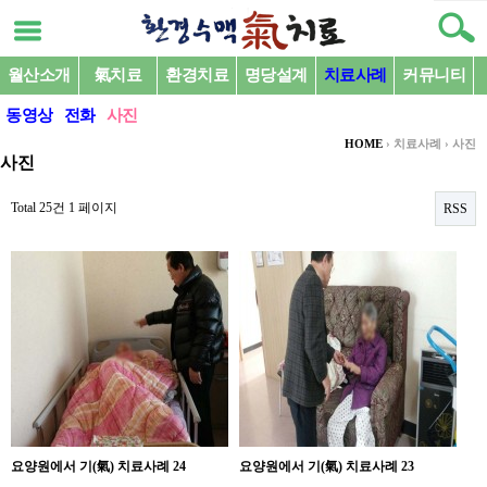
월산소개
氣치료
환경치료
명당설계
치료사례
커뮤니티
동영상
전화
사진
HOME
›
치료사례
›
사진
사진
Total 25건
1 페이지
RSS
요양원에서 기(氣) 치료사례 24
요양원에서 기(氣) 치료사례 23